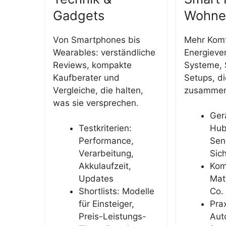
Gadgets
Wohne
Von Smartphones bis
Mehr Komf
Wearables: verständliche
Energieve
Reviews, kompakte
Systeme, 
Kaufberater und
Setups, di
Vergleiche, die halten,
zusammen
was sie versprechen.
Ger
Testkriterien:
Hub
Performance,
Sen
Verarbeitung,
Sich
Akkulaufzeit,
Komp
Updates
Mat
Shortlists: Modelle
Co. 
für Einsteiger,
Prax
Preis-Leistungs-
Aut