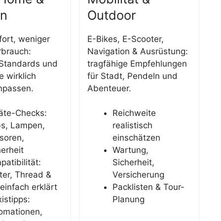
n
Outdoor
ort, weniger
E-Bikes, E-Scooter,
rbrauch:
Navigation & Ausrüstung:
Standards und
tragfähige Empfehlungen
e wirklich
für Stadt, Pendeln und
passen.
Abenteuer.
äte-Checks:
Reichweite
s, Lampen,
realistisch
soren,
einschätzen
erheit
Wartung,
atibilität:
Sicherheit,
ter, Thread &
Versicherung
einfach erklärt
Packlisten & Tour-
istipps:
Planung
omationen,