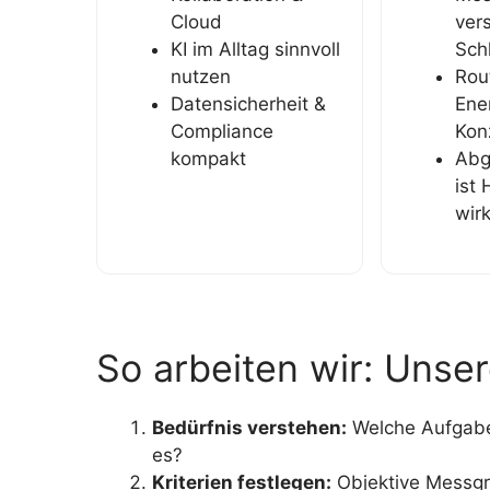
Cloud
ver
KI im Alltag sinnvoll
Sch
nutzen
Rou
Datensicherheit &
Ene
Compliance
Kon
kompakt
Abg
ist 
wirk
So arbeiten wir: Uns
Bedürfnis verstehen:
Welche Aufgabe 
es?
Kriterien festlegen:
Objektive Messgr