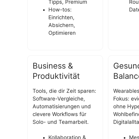
Tipps, Premium
Rou
How-tos:
Dat
Einrichten,
Absichern,
Optimieren
Business &
Gesund
Produktivität
Balanc
Tools, die dir Zeit sparen:
Wearables
Software-Vergleiche,
Fokus: ev
Automatisierungen und
ohne Hype
clevere Workflows für
Wohlbefin
Solo- und Teamarbeit.
Digitalallt
Kollaboration &
Mes