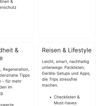
tinen &
enschutz
heit &
Reisen & Lifestyle
e
Leicht, smart, nachhaltig
unterwegs: Packlisten,
, Regeneration,
Geräte-Setups und Apps,
idenznahe Tipps
die Trips stressfrei
 – für mehr
machen.
den im
ag.
Checklisten &
Must-haves
swerte