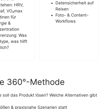
Datensicherheit auf
stehen: HRV,
Reisen
laf, VO₂max
Foto- & Content-
tinen für
Workflows
rgie &
zentration
renzung: Was
Hype, was hilft
lich?
ere 360°-Methode
soll das Produkt lösen? Welche Alternativen gibt
ößen & praxisnahe Szenarien statt