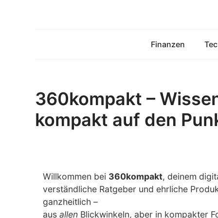
Zum
Inhalt
springen
Finanzen
Tec
360kompakt – Wissen
kompakt auf den Pun
Willkommen bei
360kompakt
, deinem digi
verständliche Ratgeber und ehrliche Prod
ganzheitlich –
aus
allen
Blickwinkeln, aber in kompakter F