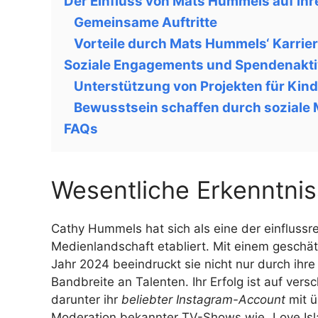
Der Einfluss von Mats Hummels auf ihr
Gemeinsame Auftritte
Vorteile durch Mats Hummels‘ Karrie
Soziale Engagements und Spendenakti
Unterstützung von Projekten für Kind
Bewusstsein schaffen durch soziale
FAQs
Wesentliche Erkenntni
Cathy Hummels hat sich als eine der einflussr
Medienlandschaft etabliert. Mit einem geschä
Jahr 2024 beeindruckt sie nicht nur durch ihre 
Bandbreite an Talenten. Ihr Erfolg ist auf ve
darunter ihr
beliebter Instagram-Account
mit ü
Moderation bekannter TV-Shows wie „Love Isl