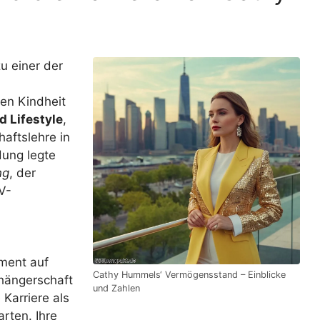
u einer der
ten Kindheit
 Lifestyle
,
haftslehre in
dung legte
ng
, der
V-
ment auf
Cathy Hummels‘ Vermögensstand – Einblicke
nhängerschaft
und Zahlen
 Karriere als
rten. Ihre