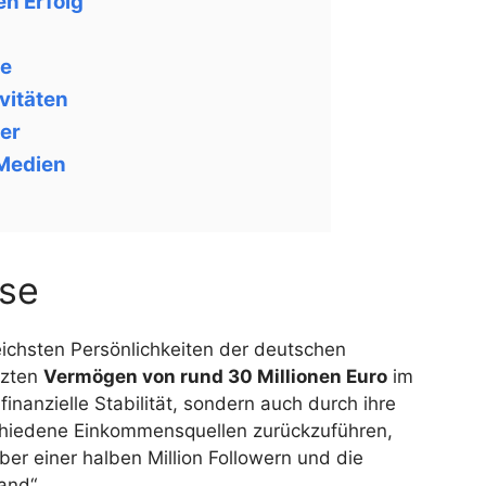
en Erfolg
re
vitäten
er
 Medien
sse
eichsten Persönlichkeiten der deutschen
tzten
Vermögen von rund 30 Millionen Euro
im
finanzielle Stabilität, sondern auch durch ihre
rschiedene Einkommensquellen zurückzuführen,
ber einer halben Million Followern und die
and“.