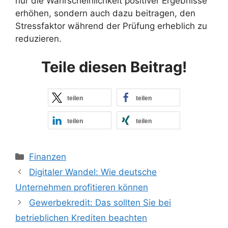
nur die Wahrscheinlichkeit positiver Ergebnisse
erhöhen, sondern auch dazu beitragen, den
Stressfaktor während der Prüfung erheblich zu
reduzieren.
Teile diesen Beitrag!
teilen
teilen
teilen
teilen
Kategorien
Finanzen
Digitaler Wandel: Wie deutsche
Unternehmen profitieren können
Gewerbekredit: Das sollten Sie bei
betrieblichen Krediten beachten