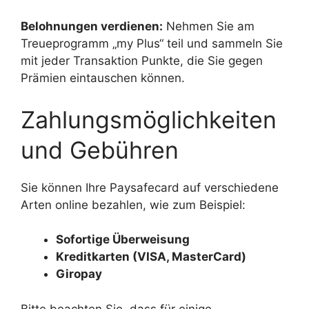
Belohnungen verdienen:
Nehmen Sie am
Treueprogramm „my Plus“ teil und sammeln Sie
mit jeder Transaktion Punkte, die Sie gegen
Prämien eintauschen können.
Zahlungsmöglichkeiten
und Gebühren
Sie können Ihre Paysafecard auf verschiedene
Arten online bezahlen, wie zum Beispiel:
Sofortige Überweisung
Kreditkarten (VISA, MasterCard)
Giropay
Bitte beachten Sie, dass für einige