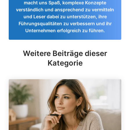
macht uns Spaß, komplexe Konzepte
verständlich und ansprechend zu vermitteln
und Leser dabei zu unterstützen, ihre
Führungsqualitäten zu verbessern und ihr
Unternehmen erfolgreich zu führen.
Weitere Beiträge dieser
Kategorie