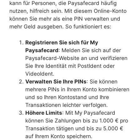
kann für Personen, die Paysafecard häufig
nutzen, hilfreich sein. Mit diesem Online-Konto
können Sie mehr als eine PIN verwalten und
mehr Geld ausgeben. So funktioniert es:
Registrieren Sie sich für My
Paysafecard
: Melden Sie sich auf der
Paysafecard-Website an und verifizieren
Sie Ihre Identität mit PostIdent oder
VideoIdent.
Verwalten Sie Ihre PINs
: Sie können
mehrere PINs in Ihrem Konto kombinieren
und so Ihren Kontostand und Ihre
Transaktionen leichter verfolgen.
Höhere Limits
: Mit My Paysafecard
können Sie Zahlungen bis zu 1.000 € pro
Transaktion tätigen und bis zu 5.000 €
auf Ihrem Konto speichern.