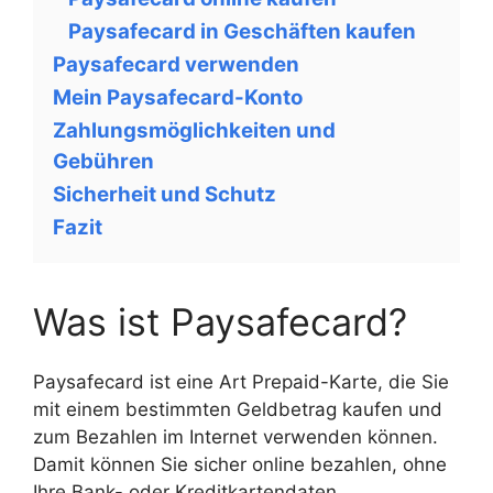
Paysafecard in Geschäften kaufen
Paysafecard verwenden
Mein Paysafecard-Konto
Zahlungsmöglichkeiten und
Gebühren
Sicherheit und Schutz
Fazit
Was ist Paysafecard?
Paysafecard ist eine Art Prepaid-Karte, die Sie
mit einem bestimmten Geldbetrag kaufen und
zum Bezahlen im Internet verwenden können.
Damit können Sie sicher online bezahlen, ohne
Ihre Bank- oder Kreditkartendaten