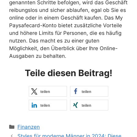
genannten Schritte befolgen, wird das Geschäft
reibungslos und sicher ablaufen, egal ob Sie es
online oder in einem Geschäft kaufen. Das My
Paysafecard-Konto bietet zusätzliche Vorteile
und höhere Limits für Personen, die es häufig
nutzen. Das macht es zu einer guten
Möglichkeit, den Überblick über Ihre Online-
Ausgaben zu behalten.
Teile diesen Beitrag!
teilen
teilen
teilen
teilen
Kategorien
Finanzen
Styles für moderne Männer in 2024: Diese