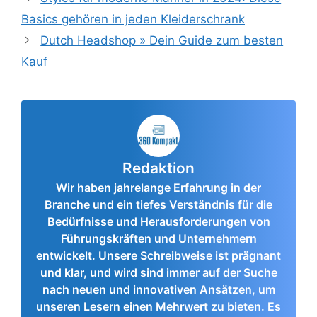
Basics gehören in jeden Kleiderschrank
Dutch Headshop » Dein Guide zum besten
Kauf
Redaktion
Wir haben jahrelange Erfahrung in der
Branche und ein tiefes Verständnis für die
Bedürfnisse und Herausforderungen von
Führungskräften und Unternehmern
entwickelt. Unsere Schreibweise ist prägnant
und klar, und wird sind immer auf der Suche
nach neuen und innovativen Ansätzen, um
unseren Lesern einen Mehrwert zu bieten. Es