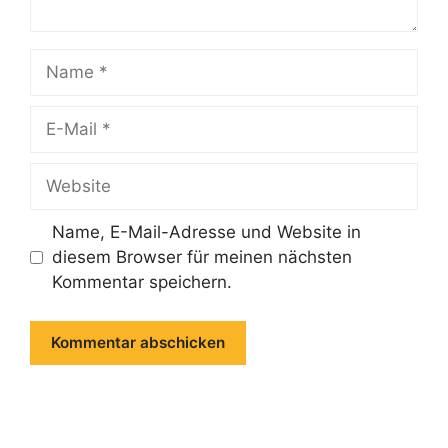
Name
E-
Mail
Website
Name, E-Mail-Adresse und Website in
diesem Browser für meinen nächsten
Kommentar speichern.