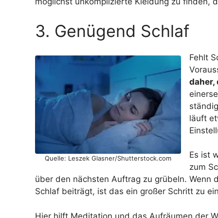
möglichst unkomplizierte Kleidung zu finden, d
3. Genügend Schlaf
Fehlt S
Voraus
daher, 
einerse
ständi
läuft e
Einste
Es ist 
Quelle: Leszek Glasner/Shutterstock.com
zum Sc
über den nächsten Auftrag zu grübeln. Wenn 
Schlaf beiträgt, ist das ein großer Schritt zu 
Hier hilft Meditation und das Aufräumen der W