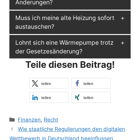
Änderungen?
Muss ich meine alte Heizung sofort
austauschen?
Lohnt sich eine Wärmepumpe trotz
der Gesetzesänderung?
Teile diesen Beitrag!
teilen
teilen
teilen
teilen
Kategorien
Finanzen
,
Recht
Wie staatliche Regulierungen den digitalen
Wettbewerb in Deutschland beeinflussen