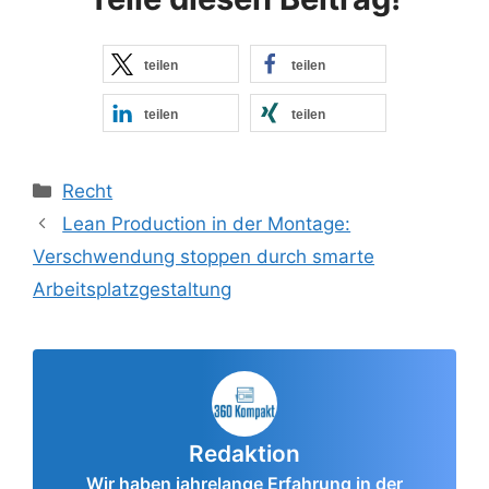
teilen
teilen
teilen
teilen
Kategorien
Recht
Lean Production in der Montage:
Verschwendung stoppen durch smarte
Arbeitsplatzgestaltung
Redaktion
Wir haben jahrelange Erfahrung in der