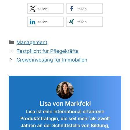
teilen
teilen
teilen
teilen
Kategorien
Management
Testpflicht für Pflegekräfte
Crowdinvesting für Immobilien
Lisa von Markfeld
Lisa ist eine international erfahrene
Produktstrategin, die seit mehr als zwölf
Jahren an der Schnittstelle von Bildung,