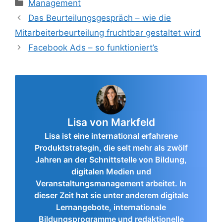
Kategorien
Management
Das Beurteilungsgespräch – wie die
Mitarbeiterbeurteilung fruchtbar gestaltet wird
Facebook Ads – so funktioniert’s
Lisa von Markfeld
Lisa ist eine international erfahrene
Produktstrategin, die seit mehr als zwölf
Jahren an der Schnittstelle von Bildung,
digitalen Medien und
Veranstaltungsmanagement arbeitet. In
dieser Zeit hat sie unter anderem digitale
Lernangebote, internationale
Bildungsprogramme und redaktionelle