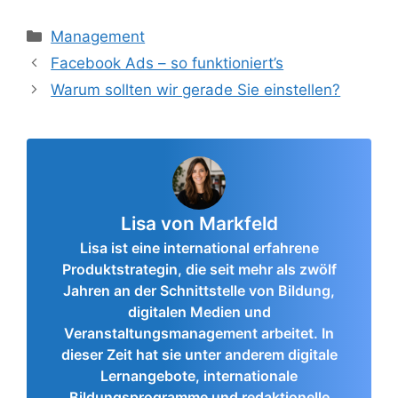
Kategorien
Management
Facebook Ads – so funktioniert’s
Warum sollten wir gerade Sie einstellen?
Lisa von Markfeld
Lisa ist eine international erfahrene
Produktstrategin, die seit mehr als zwölf
Jahren an der Schnittstelle von Bildung,
digitalen Medien und
Veranstaltungsmanagement arbeitet. In
dieser Zeit hat sie unter anderem digitale
Lernangebote, internationale
Bildungsprogramme und redaktionelle